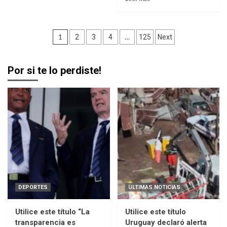
Paginación
1
…
2
3
4
125
Next
de
entradas
Por si te lo perdiste!
DEPORTES
ULTIMAS NOTICIAS
Utilice este título “La
Utilice este título
transparencia es
Uruguay declaró alerta