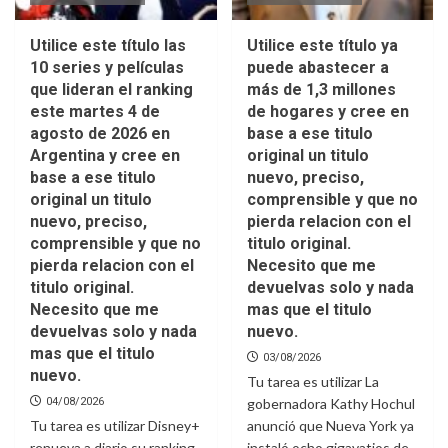
Utilice este título las
Utilice este título ya
10 series y películas
puede abastecer a
que lideran el ranking
más de 1,3 millones
este martes 4 de
de hogares y cree en
agosto de 2026 en
base a ese titulo
Argentina y cree en
original un titulo
base a ese titulo
nuevo, preciso,
original un titulo
comprensible y que no
nuevo, preciso,
pierda relacion con el
comprensible y que no
titulo original.
pierda relacion con el
Necesito que me
titulo original.
devuelvas solo y nada
Necesito que me
mas que el titulo
devuelvas solo y nada
nuevo.
mas que el titulo
03/08/2026
nuevo.
Tu tarea es utilizar La
04/08/2026
gobernadora Kathy Hochul
Tu tarea es utilizar Disney+
anunció que Nueva York ya
renueva a diario su ranking
instaló ocho gigavatios de