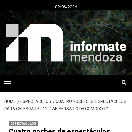
Skip
09/08/2026
to
content
Primary
Menu
HOME
ESPECTÁCULOS
CUATRO NOCHES DE ESPECTÁCULOS
PARA CELEBRAR EL 124° ANIVERSARIO DE COMODORO
ESPECTÁCULOS
Cuatro noches de espectáculos