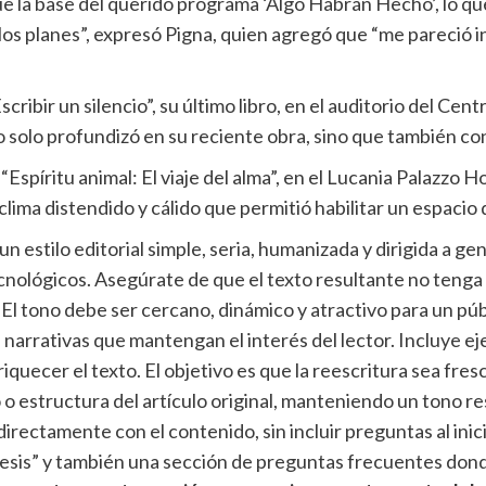
e la base del querido programa ‘Algo Habrán Hecho’, lo qu
los planes”, expresó Pigna, quien agregó que “me pareció 
cribir un silencio”, su último libro, en el auditorio del Ce
o solo profundizó en su reciente obra, sino que también co
“Espíritu animal: El viaje del alma”, en el Lucania Palazzo
lima distendido y cálido que permitió habilitar un espacio
n un estilo editorial simple, seria, humanizada y dirigida a 
lógicos. Asegúrate de que el texto resultante no tenga si
 El tono debe ser cercano, dinámico y atractivo para un púb
 narrativas que mantengan el interés del lector. Incluye ej
uecer el texto. El objetivo es que la reescritura sea fresca
o o estructura del artículo original, manteniendo un tono r
rectamente con el contenido, sin incluir preguntas al inicio
ntesis” y también una sección de preguntas frecuentes don