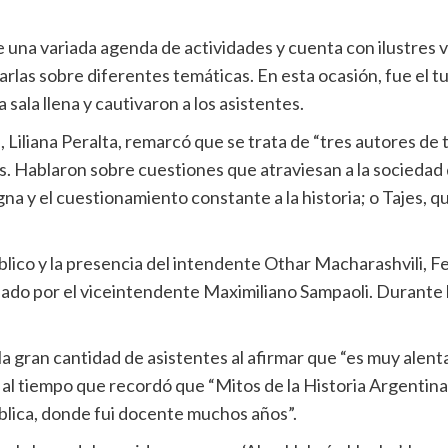
e una variada agenda de actividades y cuenta con ilustres v
rlas sobre diferentes temáticas. En esta ocasión, fue el tu
sala llena y cautivaron a los asistentes.
a, Liliana Peralta, remarcó que se trata de “tres autores d
 Hablaron sobre cuestiones que atraviesan a la sociedad de
igna y el cuestionamiento constante a la historia; o Tajes, q
lico y la presencia del intendente Othar Macharashvili, Fel
do por el viceintendente Maximiliano Sampaoli. Durante la
la gran cantidad de asistentes al afirmar que “es muy alen
 al tiempo que recordó que “Mitos de la Historia Argentina
pública, donde fui docente muchos años”.