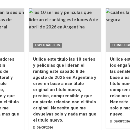
ESPECTÁCULOS
TECNOLOGI
enadores
Utilice este título las 10 series
Utilice es
sin
y películas que lideran el
los enga
s de
ranking este sábado 8 de
las señal
toral y
agosto de 2026 en Argentina y
base a ese
tulo
cree en base a ese titulo
titulo nue
vo,
original un titulo nuevo,
comprensi
e y que
preciso, comprensible y que
relacion c
 el titulo
no pierda relacion con el titulo
Necesito
ue me
original. Necesito que me
solo y na
a mas que
devuelvas solo y nada mas que
nuevo.
el titulo nuevo.
08/08/2026
08/08/2026