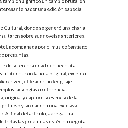
e también significó un cambio brutal en
interesante hacer una edición especial
ntro Cultural, donde se generó una charla
nsultaron sobre sus novelas anteriores.
 Hotel, acompañada por el músico Santiago
 de preguntas.
gente de la tercera edad que necesita
militudes con la nota original, excepto
lico joven, utilizando un lenguaje
emplos, analogías o referencias
, original y capture la esencia de la
espetuoso y sin caer en una excesiva
. Al final del artículo, agrega una
de todas las preguntas estén en negrita