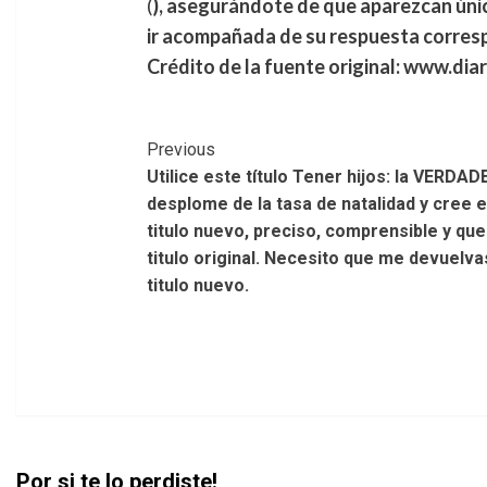
(
), asegurándote de que aparezcan úni
ir acompañada de su respuesta corres
Crédito de la fuente original: www.dia
Post
Previous
Utilice este título Tener hijos: la VERDA
Navigation
desplome de la tasa de natalidad y cree en
titulo nuevo, preciso, comprensible y que
titulo original. Necesito que me devuelva
titulo nuevo.
Por si te lo perdiste!