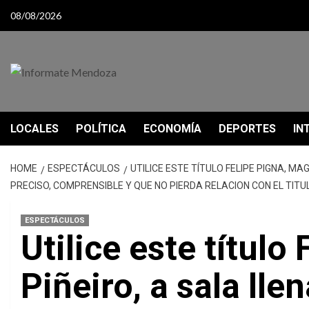
Skip
08/08/2026
to
content
LOCALES
POLÍTICA
ECONOMÍA
DEPORTES
IN
HOME
ESPECTÁCULOS
UTILICE ESTE TÍTULO FELIPE PIGNA, MA
PRECISO, COMPRENSIBLE Y QUE NO PIERDA RELACION CON EL TITU
ESPECTÁCULOS
Utilice este título
Piñeiro, a sala lle