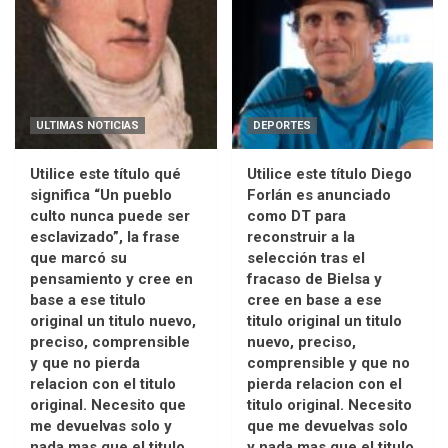
ULTIMAS NOTICIAS
DEPORTES
Utilice este título qué
Utilice este título Diego
significa “Un pueblo
Forlán es anunciado
culto nunca puede ser
como DT para
esclavizado”, la frase
reconstruir a la
que marcó su
selección tras el
pensamiento y cree en
fracaso de Bielsa y
base a ese titulo
cree en base a ese
original un titulo nuevo,
titulo original un titulo
preciso, comprensible
nuevo, preciso,
y que no pierda
comprensible y que no
relacion con el titulo
pierda relacion con el
original. Necesito que
titulo original. Necesito
me devuelvas solo y
que me devuelvas solo
nada mas que el titulo
y nada mas que el titulo