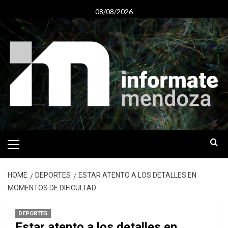
Skip
08/08/2026
to
content
Primary
Menu
HOME
DEPORTES
ESTAR ATENTO A LOS DETALLES EN
MOMENTOS DE DIFICULTAD
DEPORTES
Estar atento a los detalles en