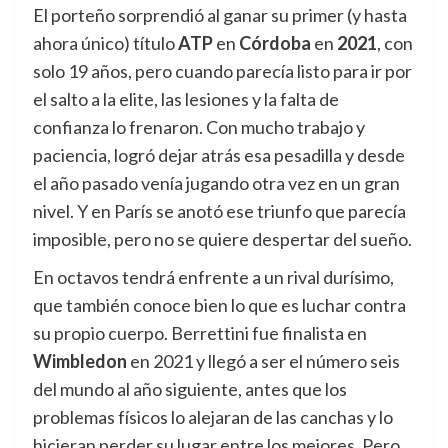
El porteño sorprendió al ganar su primer (y hasta
ahora único) título
ATP
en
Córdoba
en
2021
, con
solo 19 años, pero cuando parecía listo para ir por
el salto a la elite, las lesiones y la falta de
confianza lo frenaron. Con mucho trabajo y
paciencia, logró dejar atrás esa pesadilla y desde
el año pasado venía jugando otra vez en un gran
nivel. Y en París se anotó ese triunfo que parecía
imposible, pero no se quiere despertar del sueño.
En octavos tendrá enfrente a un rival durísimo,
que también conoce bien lo que es luchar contra
su propio cuerpo. Berrettini fue finalista en
Wimbledon
en 2021 y llegó a ser el número seis
del mundo al año siguiente, antes que los
problemas físicos lo alejaran de las canchas y lo
hicieran perder su lugar entre los mejores. Pero