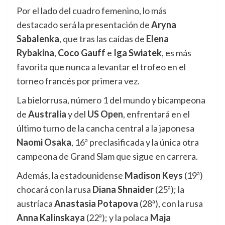
Por el lado del cuadro femenino, lo más
destacado será la presentación de
Aryna
Sabalenka
, que tras las caídas de
Elena
Rybakina
,
Coco Gauff
e
Iga Swiatek
, es más
favorita que nunca a levantar el trofeo en el
torneo francés por primera vez.
La bielorrusa, número 1 del mundo y bicampeona
de
Australia
y del
US Open
, enfrentará en el
último turno de la cancha central a la japonesa
Naomi Osaka
, 16ª preclasificada y la única otra
campeona de Grand Slam que sigue en carrera.
Además, la estadounidense
Madison Keys
(19ª)
chocará con la rusa
Diana Shnaider
(25ª); la
austríaca
Anastasia Potapova
(28ª), con la rusa
Anna Kalinskaya
(22ª); y la polaca
Maja