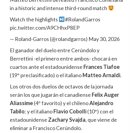
in a historic and intense third-round match
Watch the highlights
#RolandGarros
pic.twitter.com/A9CHhxP8EP
— Roland-Garros (@rolandgarros) May 30, 2026
El ganador del duelo entre Cerúndolo y
Berrettini -el primero entre ambos- chocará en
cuartos ante el estadounidense
Frances Tiafoe
(19° preclasificado) o el italiano
Matteo Arnaldi
.
Los otros dos duelos de octavos de la jornada
serán los que jugarán el canadiense
Felix Auger
Aliassime
(4° favorito) y el chileno
Alejandro
Tabilo
; y el italiano
Flavio Cobolli
(10°) con el
estadounidense
Zachary Svajda
, que viene de
eliminar a Francisco Cerúndolo.