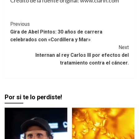
Crédito de la fuente original: www.clarin.com
Post
Previous
Gira de Abel Pintos: 30 años de carrera
Navigation
celebrados con «Cordillera y Mar»
Next
Internan al rey Carlos III por efectos del
tratamiento contra el cáncer.
Por si te lo perdiste!