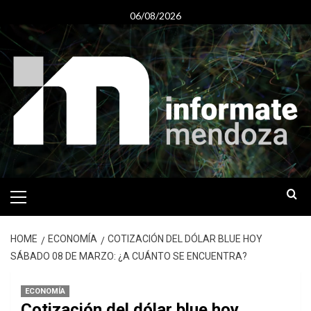
Skip
06/08/2026
to
content
Primary
Menu
HOME
ECONOMÍA
COTIZACIÓN DEL DÓLAR BLUE HOY
SÁBADO 08 DE MARZO: ¿A CUÁNTO SE ENCUENTRA?
ECONOMÍA
Cotización del dólar blue hoy