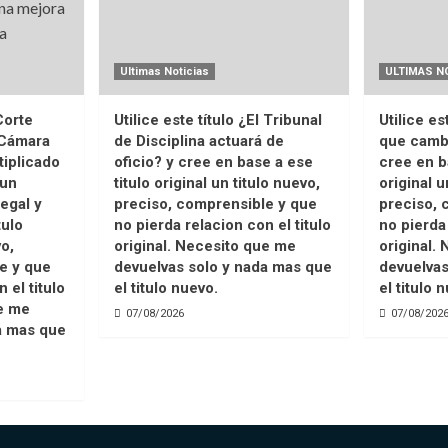
Ultimas Noticias
ULTIMAS N
Corte
Utilice este título ¿El Tribunal
Utilice es
 Cámara
de Disciplina actuará de
que camb
tiplicado
oficio? y cree en base a ese
cree en b
 un
titulo original un titulo nuevo,
original u
legal y
preciso, comprensible y que
preciso, 
tulo
no pierda relacion con el titulo
no pierda 
vo,
original. Necesito que me
original.
e y que
devuelvas solo y nada mas que
devuelvas
 el titulo
el titulo nuevo.
el titulo 
ue me
07/08/2026
07/08/202
a mas que