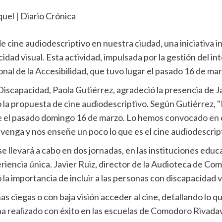
cine audiodescriptivo en nuestra ciudad, una iniciativa in
dad visual. Esta actividad, impulsada por la gestión del i
onal de la Accesibilidad, que tuvo lugar el pasado 16 de mar
iscapacidad, Paola Gutiérrez, agradeció la presencia de Ja
la propuesta de cine audiodescriptivo. Según Gutiérrez, "
fue el pasado domingo 16 de marzo. Lo hemos convocado en 
 venga y nos enseñe un poco lo que es el cine audiodescript
e llevará a cabo en dos jornadas, en las instituciones edu
eriencia única. Javier Ruiz, director de la Audioteca de C
la importancia de incluir a las personas con discapacidad v
s ciegas o con baja visión acceder al cine, detallando lo qu
 ha realizado con éxito en las escuelas de Comodoro Rivadav