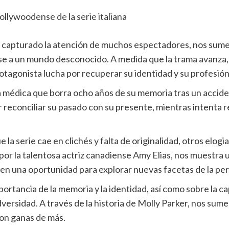
 capturado la atención de muchos espectadores, nos sume
se a un mundo desconocido. A medida que la trama avanza,
tagonista lucha por recuperar su identidad y su profesión
a médica que borra ocho años de su memoria tras un accident
r reconciliar su pasado con su presente, mientras intenta r
la serie cae en clichés y falta de originalidad, otros elog
 por la talentosa actriz canadiense Amy Elias, nos muestra
en una oportunidad para explorar nuevas facetas de la per
mportancia de la memoria y la identidad, así como sobre la 
dversidad. A través de la historia de Molly Parker, nos s
con ganas de más.