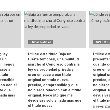
Ultimas Noticias
ESPECTÁC
uguay
Utilice este título Bajo un
Utilice es
r un
fuerte temporal, una multitud
presentar
 al menos
marchó al Congreso contra la
cuándo co
base a
ley de propiedad privada y
cree en b
titulo
cree en base a ese titulo
original u
rensible
original un titulo nuevo,
preciso, 
ion con el
preciso, comprensible y que
no pierda 
ito que
no pierda relacion con el titulo
original.
nada mas
original. Necesito que me
devuelvas
devuelvas solo y nada mas que
el titulo 
el titulo nuevo.
06/08/202