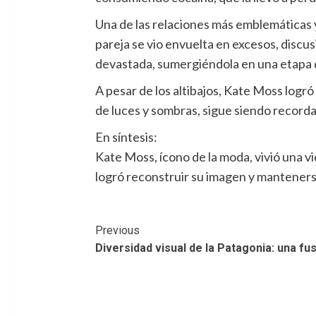
Una de las relaciones más emblemáticas 
pareja se vio envuelta en excesos, discu
devastada, sumergiéndola en una etapa 
A pesar de los altibajos, Kate Moss logró 
de luces y sombras, sigue siendo record
En síntesis:
Kate Moss, ícono de la moda, vivió una v
logró reconstruir su imagen y mantenerse 
Post
Previous
Diversidad visual de la Patagonia: una fu
Navigation