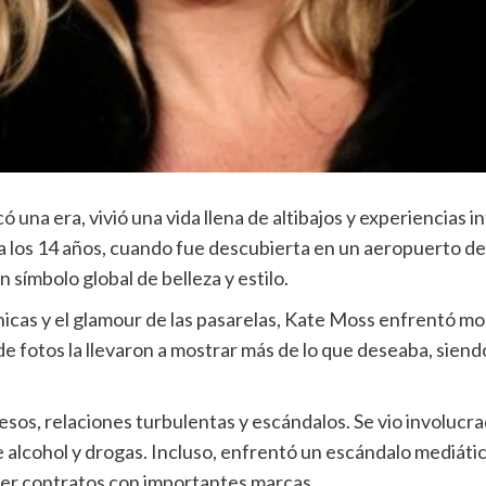
na era, vivió una vida llena de altibajos y experiencias int
 los 14 años, cuando fue descubierta en un aeropuerto d
símbolo global de belleza y estilo.
icas y el glamour de las pasarelas, Kate Moss enfrentó mo
e fotos la llevaron a mostrar más de lo que deseaba, siendo 
sos, relaciones turbulentas y escándalos. Se vio involucr
alcohol y drogas. Incluso, enfrentó un escándalo mediáti
der contratos con importantes marcas.