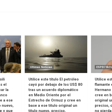
Ultimas Noticias
ESPECTÁC
ili
Utilice este título El petróleo
Utilice es
s el
cayó por debajo de los US$ 80
flamante 
ar la
tras un acuerdo diplomático
Hermano 
anco
en Medio Oriente por el
cree en b
se a ese
Estrecho de Ormuz y cree en
original u
lo nuevo,
base a ese titulo original un
preciso, 
e y que
titulo nuevo, preciso,
no pierda 