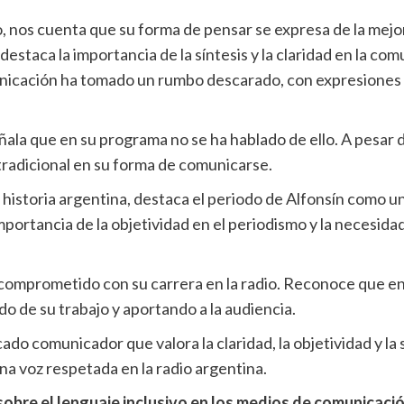
, nos cuenta que su forma de pensar se expresa de la mejo
estaca la importancia de la síntesis y la claridad en la comu
unicación ha tomado un rumbo descarado, con expresiones
ñala que en su programa no se ha hablado de ello. A pesar d
radicional en su forma de comunicarse.
 historia argentina, destaca el periodo de Alfonsín como u
importancia de la objetividad en el periodismo y la necesida
y comprometido con su carrera en la radio. Reconoce que 
do de su trabajo y aportando a la audiencia.
do comunicador que valora la claridad, la objetividad y la s
na voz respetada en la radio argentina.
sobre el lenguaje inclusivo en los medios de comunicaci