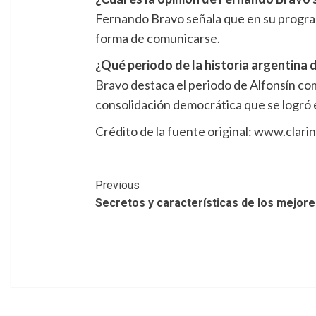
Fernando Bravo señala que en su program
forma de comunicarse.
¿Qué periodo de la historia argentina 
Bravo destaca el periodo de Alfonsín com
consolidación democrática que se logró
Crédito de la fuente original: www.clari
Post
Previous
Secretos y características de los mejore
Navigation