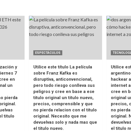
ESPECTÁCULOS
TECNOLOGI
ización y
Utilice este título La película
Utilice es
iernes 7
sobre Franz Kafka es
argentin
cree en
disruptiva, anticonvencional,
hackear a
inal un
pero todo riesgo conlleva sus
internet 
peligros y cree en base a ese
cree en b
o pierda
titulo original un titulo nuevo,
original u
original.
preciso, comprensible y que
preciso, 
uelvas
no pierda relacion con el titulo
no pierda 
l titulo
original. Necesito que me
original.
devuelvas solo y nada mas que
devuelvas
el titulo nuevo.
el titulo 