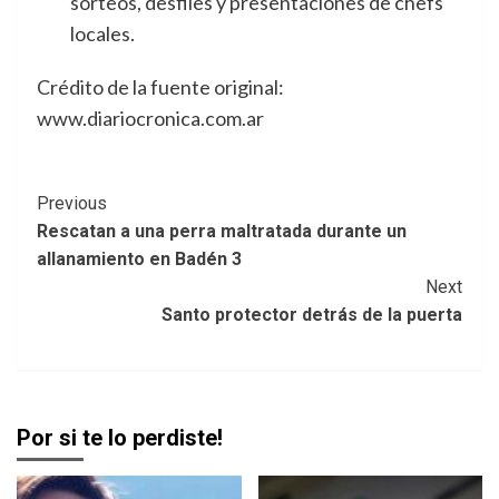
sorteos, desfiles y presentaciones de chefs
locales.
Crédito de la fuente original:
www.diariocronica.com.ar
Post
Previous
Rescatan a una perra maltratada durante un
Navigation
allanamiento en Badén 3
Next
Santo protector detrás de la puerta
Por si te lo perdiste!