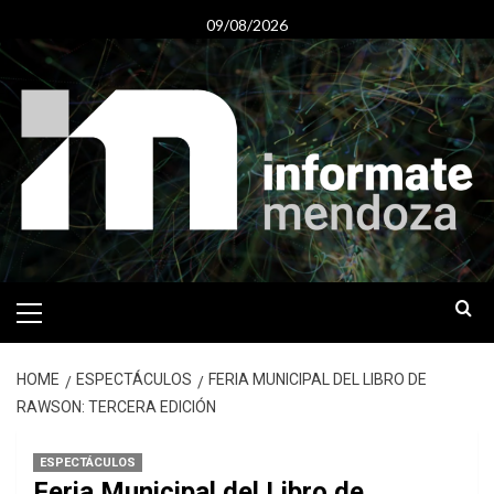
Skip
09/08/2026
to
content
Primary
Menu
HOME
ESPECTÁCULOS
FERIA MUNICIPAL DEL LIBRO DE
RAWSON: TERCERA EDICIÓN
ESPECTÁCULOS
Feria Municipal del Libro de