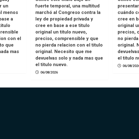
r un
fuerte temporal, una multitud
presentar
 al menos
marchó al Congreso contra la
cuándo co
base a
ley de propiedad privada y
cree en b
titulo
cree en base a ese titulo
original u
rensible
original un titulo nuevo,
preciso, 
ion con el
preciso, comprensible y que
no pierda 
ito que
no pierda relacion con el titulo
original.
nada mas
original. Necesito que me
devuelvas
devuelvas solo y nada mas que
el titulo 
el titulo nuevo.
06/08/202
06/08/2026