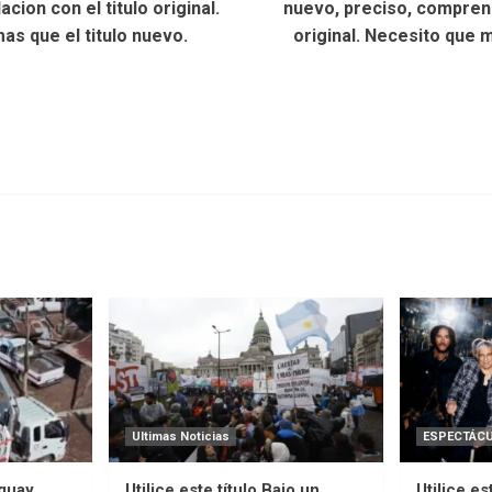
cion con el titulo original.
nuevo, preciso, comprensi
s que el titulo nuevo.
original. Necesito que 
Ultimas Noticias
ESPECTÁC
uguay
Utilice este título Bajo un
Utilice es