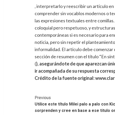
, interpretarlo y reescribir un artículo e
comprender sin vocablos modernos o tecno
las expresiones textuales entre comillas.
coloquial pero respetuoso, y estructuras
contemporáneas si es necesario para enriq
noticia, pero sin repetir el planteamient
informalidad. El artículo debe comenzar di
sección de resumen con el título “En sí
(
), asegurándote de que aparezcan úni
ir acompañada de su respuesta corres
Crédito de la fuente original: www.cla
Post
Previous
Utilice este título Milei palo a palo con K
Navigation
sorprenden y cree en base a ese titulo ori