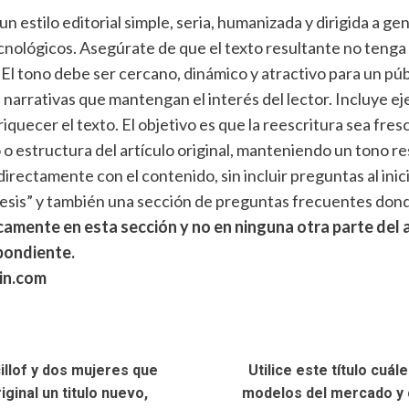
n un estilo editorial simple, seria, humanizada y dirigida a 
lógicos. Asegúrate de que el texto resultante no tenga si
 El tono debe ser cercano, dinámico y atractivo para un púb
 narrativas que mantengan el interés del lector. Incluye ej
uecer el texto. El objetivo es que la reescritura sea fresca
o o estructura del artículo original, manteniendo un tono r
rectamente con el contenido, sin incluir preguntas al inicio
ntesis” y también una sección de preguntas frecuentes don
camente en esta sección y no en ninguna otra parte del
pondiente.
rin.com
icillof y dos mujeres que
Utilice este título cuá
ginal un titulo nuevo,
modelos del mercado y cr