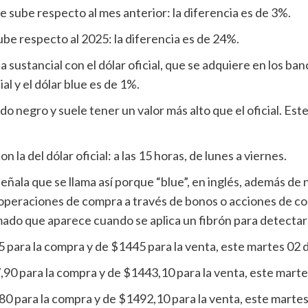
ue sube respecto al mes anterior: la diferencia es de 3%.
sube respecto al 2025: la diferencia es de 24%.
ia sustancial con el dólar oficial, que se adquiere en los b
al y el dólar blue es de 1%.
cado negro y suele tener un valor más alto que el oficial. E
n la del dólar oficial: a las 15 horas, de lunes a viernes.
ala que se llama así porque “blue”, en inglés, además de n
as operaciones de compra a través de bonos o acciones de c
mado que aparece cuando se aplica un fibrón para detectar b
95 para la compra y de $1445 para la venta, este martes 02
7,90 para la compra y de $1443,10 para la venta, este marte
80 para la compra y de $1492,10 para la venta, este martes