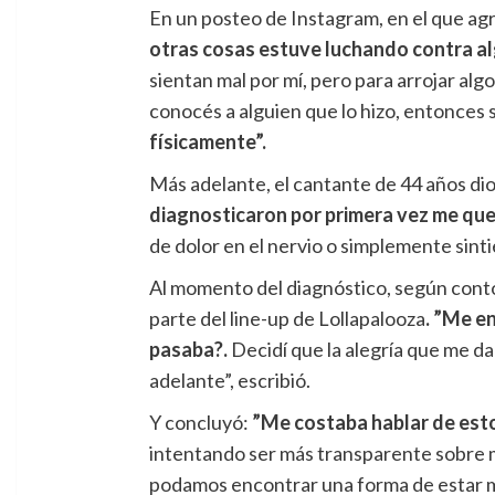
En un posteo de Instagram, en el que agr
otras cosas estuve luchando contra a
sientan mal por mí, pero para arrojar al
conocés a alguien que lo hizo, entonces
físicamente”.
Más adelante, el cantante de 44 años dio 
diagnosticaron por primera vez me qu
de dolor en el nervio o simplemente sint
Al momento del diagnóstico, según contó
parte del line-up de Lollapalooza
. ”Me e
pasaba?.
Decidí que la alegría que me d
adelante”, escribió.
Y concluyó:
”Me costaba hablar de esto
intentando ser más transparente sobre m
podamos encontrar una forma de estar 