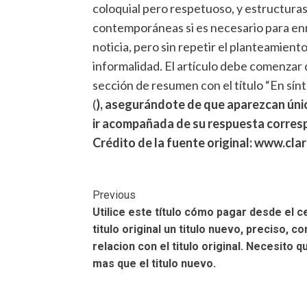
coloquial pero respetuoso, y estructuras
contemporáneas si es necesario para enriq
noticia, pero sin repetir el planteamient
informalidad. El artículo debe comenzar di
sección de resumen con el título “En sí
(
), asegurándote de que aparezcan úni
ir acompañada de su respuesta corres
Crédito de la fuente original: www.cla
Post
Previous
Utilice este título cómo pagar desde el c
Navigation
titulo original un titulo nuevo, preciso, 
relacion con el titulo original. Necesito
mas que el titulo nuevo.