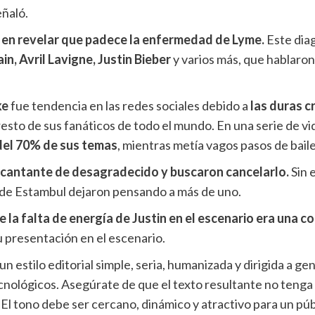
eñaló.
o en revelar que padece la enfermedad de Lyme.
Este dia
in, Avril Lavigne, Justin Bieber
y varios más, que hablaron
ke
fue tendencia en las redes sociales debido a
las duras c
resto de sus fanáticos de todo el mundo. En una serie de 
 del 70% de sus temas
, mientras metía vagos pasos de bai
l cantante de desagradecido y buscaron cancelarlo.
Sin 
ad de Estambul dejaron pensando a más de uno.
e la falta de energía de Justin en el escenario era una 
su presentación en el escenario.
n un estilo editorial simple, seria, humanizada y dirigida a 
lógicos. Asegúrate de que el texto resultante no tenga si
 El tono debe ser cercano, dinámico y atractivo para un púb