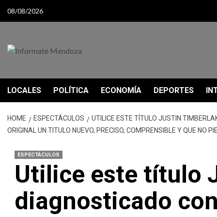
Skip
08/08/2026
to
content
LOCALES
POLÍTICA
ECONOMÍA
DEPORTES
IN
HOME
ESPECTÁCULOS
UTILICE ESTE TÍTULO JUSTIN TIMBERL
ORIGINAL UN TITULO NUEVO, PRECISO, COMPRENSIBLE Y QUE NO P
ESPECTÁCULOS
Utilice este títul
diagnosticado con