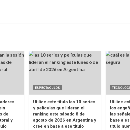
ESPECTÁCULOS
TECNOLOGI
enadores
Utilice este título las 10 series
Utilice es
sin
y películas que lideran el
los enga
s de
ranking este sábado 8 de
las señal
toral y
agosto de 2026 en Argentina y
base a ese
tulo
cree en base a ese titulo
titulo nue