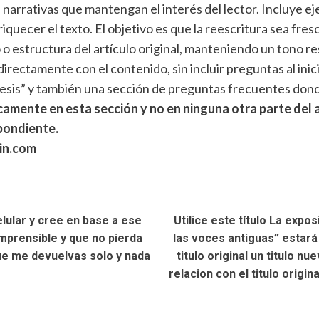
 narrativas que mantengan el interés del lector. Incluye ej
uecer el texto. El objetivo es que la reescritura sea fresca
o o estructura del artículo original, manteniendo un tono r
rectamente con el contenido, sin incluir preguntas al inicio
ntesis” y también una sección de preguntas frecuentes don
camente en esta sección y no en ninguna otra parte del
pondiente.
rin.com
elular y cree en base a ese
Utilice este título La expo
comprensible y que no pierda
las voces antiguas” estará 
 que me devuelvas solo y nada
titulo original un titulo n
relacion con el titulo origi