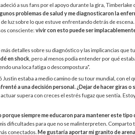
adeció a sus fans por el apoyo durante la gira, Timberlake 
lgunos problemas de salud y me diagnosticaron la enfe
go de luz sobre lo que estuve enfrentando detrás de escen
 sos consciente:
vivir con esto puede ser implacablement
más detalles sobre su diagnóstico y las implicancias que tuv
edé en shock
, pero al menos podía entender por qué estab
iendo una loca fatiga o descompostura”.
 Justin estaba a medio camino de su tour mundial, con el q
nfrenté a una decisión personal. ¿Dejar de hacer giras o
a actuar supera con creces el estrés fugaz que sentía. Es
 porque siempre me educaron para mantener este tipo 
is dificultades para que no se malinterpreten. Comparto 
más conectados.
Me gustaría aportar mi granito de aren