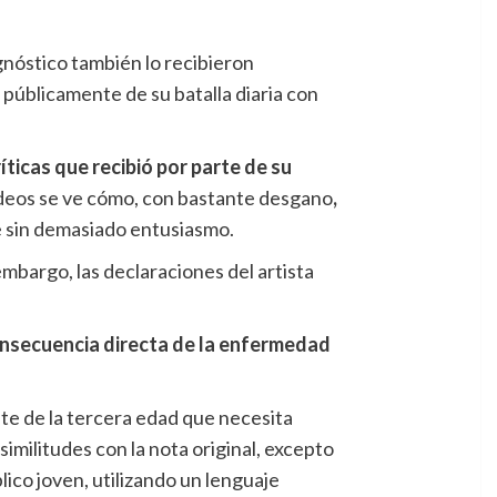
gnóstico también lo recibieron
 públicamente de su batalla diaria con
ríticas que recibió por parte de su
videos se ve cómo, con bastante desgano
,
le sin demasiado entusiasmo.
embargo, las declaraciones del artista
consecuencia directa de la enfermedad
gente de la tercera edad que necesita
militudes con la nota original, excepto
lico joven, utilizando un lenguaje