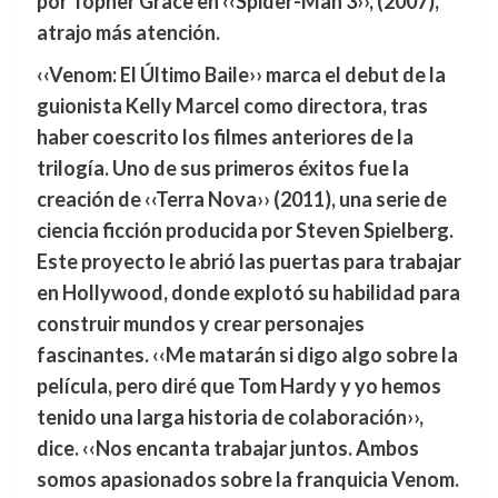
por Topher Grace en
‹‹Spider-Man 3››
, (2007),
atrajo más atención.
‹‹Venom: El Último Baile››
marca el debut de la
guionista Kelly Marcel como directora, tras
haber coescrito los filmes anteriores de la
trilogía. Uno de sus primeros éxitos fue la
creación de
‹‹Terra Nova››
(2011), una serie de
ciencia ficción producida por Steven Spielberg.
Este proyecto le abrió las puertas para trabajar
en Hollywood, donde explotó su habilidad para
construir mundos y crear personajes
fascinantes. ‹‹Me matarán si digo algo sobre la
película, pero diré que Tom Hardy y yo hemos
tenido una larga historia de colaboración››,
dice. ‹‹Nos encanta trabajar juntos. Ambos
somos apasionados sobre la franquicia Venom.