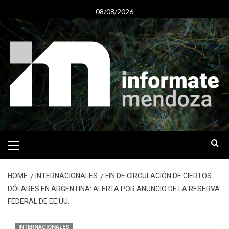
Skip
08/08/2026
to
content
Primary
Menu
HOME
INTERNACIONALES
FIN DE CIRCULACIÓN DE CIERTOS
DÓLARES EN ARGENTINA: ALERTA POR ANUNCIO DE LA RESERVA
FEDERAL DE EE.UU.
INTERNACIONALES