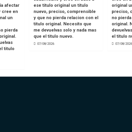
ía afectar
ese titulo original un titulo
original u
y cree en
nuevo, preciso, comprensible
preciso, 
inal un
y que no pierda relacion con el
no pierda 
titulo original. Necesito que
original.
o pierda
me devuelvas solo y nada mas
devuelvas
original.
que el titulo nuevo.
el titulo 
uelvas
07/08/2026
07/08/202
l titulo