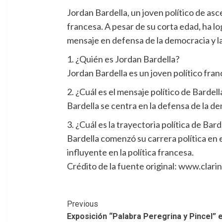
Jordan Bardella, un joven político de asc
francesa. A pesar de su corta edad, ha l
mensaje en defensa de la democracia y la 
1. ¿Quién es Jordan Bardella?
Jordan Bardella es un joven político fra
2. ¿Cuál es el mensaje político de Bardell
Bardella se centra en la defensa de la dem
3. ¿Cuál es la trayectoria política de Bard
Bardella comenzó su carrera política en
influyente en la política francesa.
Crédito de la fuente original: www.clari
Post
Previous
Exposición “Palabra Peregrina y Pincel” e
Navigation