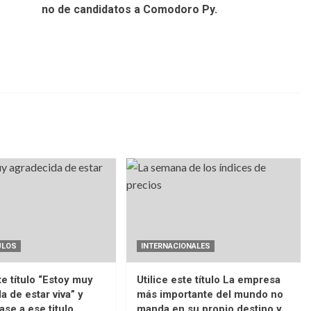
no de candidatos a Comodoro Py.
ULOS
INTERNACIONALES
te título “Estoy muy
Utilice este título La empresa
a de estar viva” y
más importante del mundo no
ase a ese titulo
manda en su propio destino y