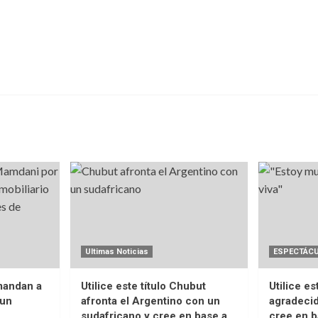
Ultimas Noticias
ESPECTÁC
emandan a
Utilice este título Chubut
Utilice es
 un
afronta el Argentino con un
agradecid
sudafricano y cree en base a
cree en b