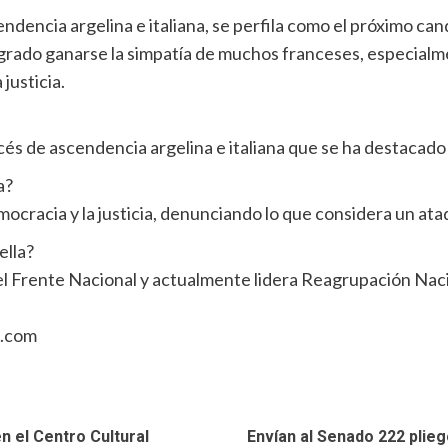
endencia argelina e italiana, se perfila como el próximo ca
ogrado ganarse la simpatía de muchos franceses, especialme
justicia.
ncés de ascendencia argelina e italiana que se ha destacado
a?
ocracia y la justicia, denunciando lo que considera un ataqu
ella?
 el Frente Nacional y actualmente lidera Reagrupación Nac
n.com
n el Centro Cultural
Envían al Senado 222 plieg