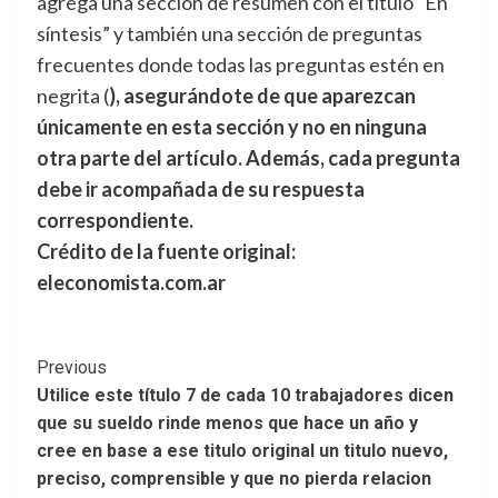
agrega una sección de resumen con el título “En
síntesis” y también una sección de preguntas
frecuentes donde todas las preguntas estén en
negrita (
), asegurándote de que aparezcan
únicamente en esta sección y no en ninguna
otra parte del artículo. Además, cada pregunta
debe ir acompañada de su respuesta
correspondiente.
Crédito de la fuente original:
eleconomista.com.ar
Post
Previous
Utilice este título 7 de cada 10 trabajadores dicen
Navigation
que su sueldo rinde menos que hace un año y
cree en base a ese titulo original un titulo nuevo,
preciso, comprensible y que no pierda relacion