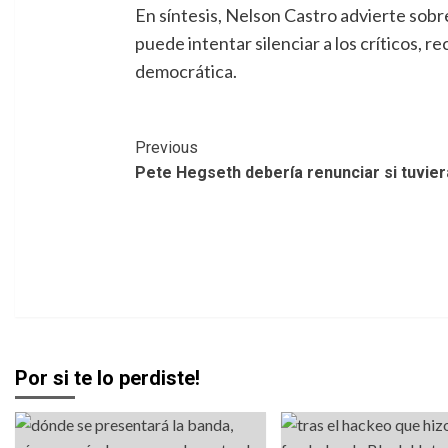
En síntesis, Nelson Castro advierte sobre
puede intentar silenciar a los críticos, 
democrática.
Post
Previous
Pete Hegseth debería renunciar si tuvie
Navigation
Por si te lo perdiste!