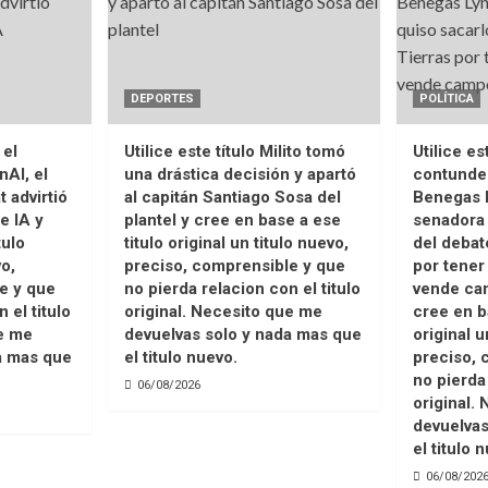
DEPORTES
POLÍTICA
 el
Utilice este título Milito tomó
Utilice es
AI, el
una drástica decisión y apartó
contunde
 advirtió
al capitán Santiago Sosa del
Benegas 
e IA y
plantel y cree en base a ese
senadora 
tulo
titulo original un titulo nuevo,
del debat
vo,
preciso, comprensible y que
por tene
e y que
no pierda relacion con el titulo
vende cam
 el titulo
original. Necesito que me
cree en b
ue me
devuelvas solo y nada mas que
original u
a mas que
el titulo nuevo.
preciso, 
no pierda 
06/08/2026
original.
devuelvas
el titulo 
06/08/202