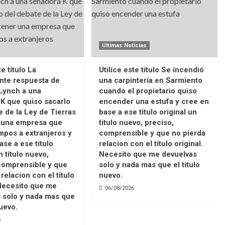
Ultimas Noticias
te título La
Utilice este título Se incendió
nte respuesta de
una carpintería en Sarmiento
Lynch a una
cuando el propietario quiso
K que quiso sacarlo
encender una estufa y cree en
e de la Ley de Tierras
base a ese titulo original un
r una empresa que
titulo nuevo, preciso,
pos a extranjeros y
comprensible y que no pierda
ase a ese titulo
relacion con el titulo original.
n titulo nuevo,
Necesito que me devuelvas
comprensible y que
solo y nada mas que el titulo
relacion con el titulo
nuevo.
 Necesito que me
06/08/2026
 solo y nada mas que
nuevo.
6