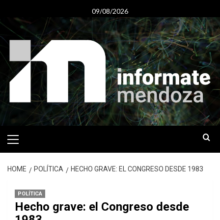
Skip
09/08/2026
to
content
Primary
Menu
HOME
POLÍTICA
HECHO GRAVE: EL CONGRESO DESDE 1983
POLÍTICA
Hecho grave: el Congreso desde
1983