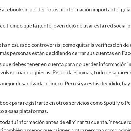
e tiempo que la gente joven dejó de usar esta red social 
an causado controversia, como quitar la verificación de 
z más personas están decidiendo cerrar sus cuentas en Fa
as que debes tener en cuenta para no perder información i
olver cuando quieras. Pero si la eliminas, todo desaparec
s mejor desactivarla primero. Pero si ya estás decidido, ha
book para registrarte en otros servicios como Spotify o P
o a esas plataformas.
da tu información antes de eliminar tu cuenta. Y recuerda
rá también a menos que asignes a otra persona como admini