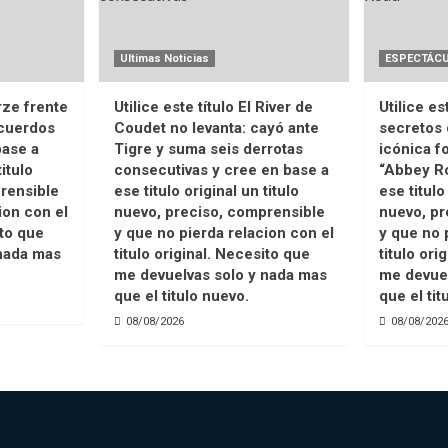
Ultimas Noticias
ESPECTÁC
urze frente
Utilice este título El River de
Utilice es
acuerdos
Coudet no levanta: cayó ante
secretos
base a
Tigre y suma seis derrotas
icónica f
titulo
consecutivas y cree en base a
“Abbey Ro
rensible
ese titulo original un titulo
ese titulo
ion con el
nuevo, preciso, comprensible
nuevo, pr
ito que
y que no pierda relacion con el
y que no 
nada mas
titulo original. Necesito que
titulo ori
me devuelvas solo y nada mas
me devuel
que el titulo nuevo.
que el tit
08/08/2026
08/08/202