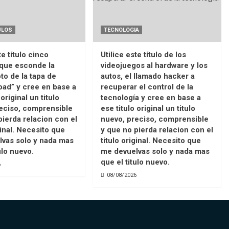
ULOS
TECNOLOGIA
te título cinco
Utilice este título de los
 que esconde la
videojuegos al hardware y los
oto de la tapa de
autos, el llamado hacker a
ad” y cree en base a
recuperar el control de la
 original un titulo
tecnología y cree en base a
eciso, comprensible
ese titulo original un titulo
pierda relacion con el
nuevo, preciso, comprensible
ginal. Necesito que
y que no pierda relacion con el
vas solo y nada mas
titulo original. Necesito que
ulo nuevo.
me devuelvas solo y nada mas
que el titulo nuevo.
6
08/08/2026