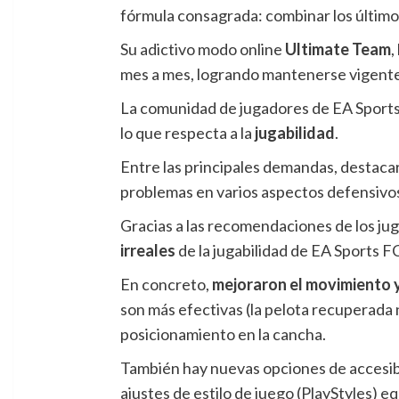
fórmula consagrada: combinar los últimos
Su adictivo modo online
Ultimate Team
,
mes a mes, logrando mantenerse vigente 
La comunidad de jugadores de EA Sports
lo que respecta a la
jugabilidad
.
Entre las principales demandas, destacar
problemas en varios aspectos defensivos, 
Gracias a las recomendaciones de los ju
irreales
de la jugabilidad de EA Sports F
En concreto,
mejoraron el movimiento y
son más efectivas (la pelota recuperada no
posicionamiento en la cancha.
También hay nuevas opciones de accesibi
ajustes de estilo de juego (PlayStyles) equ