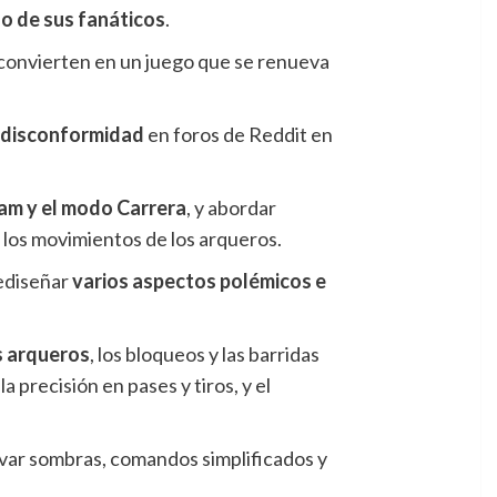
do de sus fanáticos
.
o convierten en un juego que se renueva
u
disconformidad
en foros de Reddit en
eam
y el modo Carrera
, y abordar
s los movimientos de los arqueros.
rediseñar
varios aspectos polémicos e
os arqueros
, los bloqueos y las barridas
a precisión en pases y tiros, y el
ivar sombras, comandos simplificados y