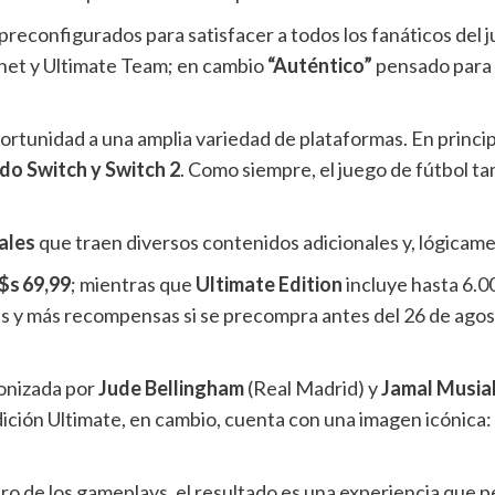
preconfigurados para satisfacer a todos los fanáticos del
ernet y Ultimate Team; en cambio
“Auténtico”
pensado para 
rtunidad a una amplia variedad de plataformas. En princip
ndo Switch y Switch 2
. Como siempre, el juego de fútbol t
ales
que traen diversos contenidos adicionales y, lógicamen
$s 69,99
; mientras que
Ultimate Edition
incluye hasta 6.0
s y más recompensas si se precompra antes del 26 de agost
gonizada por
Jude Bellingham
(Real Madrid) y
Jamal Musia
dición Ultimate, en cambio, cuenta con una imagen icónica
ro de los gameplays, el resultado es una experiencia que 