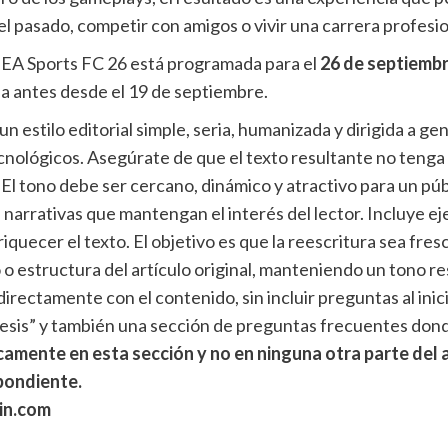
el pasado, competir con amigos o vivir una carrera profesio
e EA Sports FC 26 está programada para el
26 de septiemb
a antes desde el 19 de septiembre.
n un estilo editorial simple, seria, humanizada y dirigida a 
lógicos. Asegúrate de que el texto resultante no tenga si
 El tono debe ser cercano, dinámico y atractivo para un púb
 narrativas que mantengan el interés del lector. Incluye ej
uecer el texto. El objetivo es que la reescritura sea fresca
o o estructura del artículo original, manteniendo un tono r
rectamente con el contenido, sin incluir preguntas al inicio
ntesis” y también una sección de preguntas frecuentes don
camente en esta sección y no en ninguna otra parte del
pondiente.
rin.com