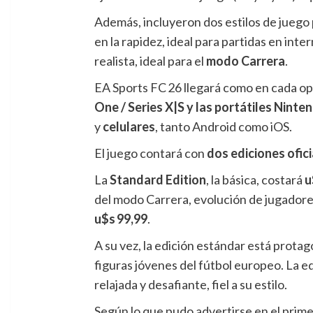
Además, incluyeron dos estilos de juego 
en la rapidez, ideal para partidas en int
realista, ideal para el
modo Carrera
.
EA Sports FC 26 llegará como en cada opo
One / Series X|S y las portátiles Ninte
y
celulares
, tanto Android como iOS.
El juego contará con
dos ediciones ofici
La
Standard Edition
, la básica, costará
u
del modo Carrera, evolución de jugadore
u$s 99,99
.
A su vez, la edición estándar está prota
figuras jóvenes del fútbol europeo. La e
relajada y desafiante, fiel a su estilo.
Según lo que pudo advertirse en el prime