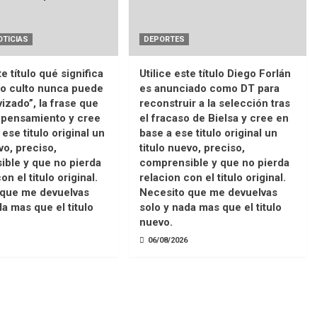
OTICIAS
DEPORTES
te título qué significa
Utilice este título Diego Forlán
lo culto nunca puede
es anunciado como DT para
vizado”, la frase que
reconstruir a la selección tras
 pensamiento y cree
el fracaso de Bielsa y cree en
ese titulo original un
base a ese titulo original un
vo, preciso,
titulo nuevo, preciso,
ble y que no pierda
comprensible y que no pierda
on el titulo original.
relacion con el titulo original.
 que me devuelvas
Necesito que me devuelvas
da mas que el titulo
solo y nada mas que el titulo
nuevo.
06/08/2026