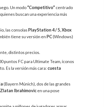
 juego. Un modo
“Competitivo”
centrado
quienes buscan una experiencia más
io, las consolas
PlayStation 4 / 5, Xbox
ambién tiene su versión en
PC
(Windows)
te, distintos precios.
00 puntos FC para Ultimate Team, íconos
o. Es la versión más cara:
cuesta
la
(Bayern Múnich), dos de las grandes
:
Zlatan Ibrahimovic
en una pose
permite a millones de jugadores armar