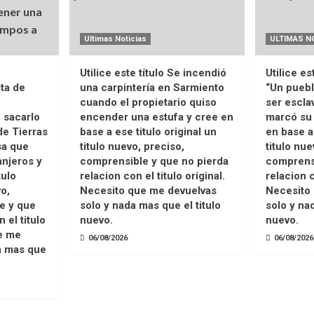
Ultimas Noticias
ULTIMAS N
Utilice este título Se incendió
Utilice es
ta de
una carpintería en Sarmiento
“Un pueb
cuando el propietario quiso
ser escla
 sacarlo
encender una estufa y cree en
marcó su
de Tierras
base a ese titulo original un
en base a 
sa que
titulo nuevo, preciso,
titulo nue
njeros y
comprensible y que no pierda
comprensi
tulo
relacion con el titulo original.
relacion c
vo,
Necesito que me devuelvas
Necesito
e y que
solo y nada mas que el titulo
solo y na
 el titulo
nuevo.
nuevo.
ue me
06/08/2026
06/08/2026
a mas que