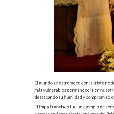
El mundo se estremece con la triste notic
más vulnerables permanecerá en nuestros
destacando su humildad y compromiso co
El Papa Francisco fue un ejemplo de senci
austera en Santa Marta, en lugar del Pal