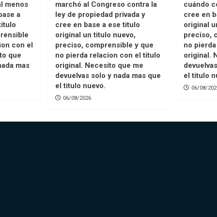
 al menos
marchó al Congreso contra la
cuándo co
base a
ley de propiedad privada y
cree en b
titulo
cree en base a ese titulo
original u
rensible
original un titulo nuevo,
preciso, 
ion con el
preciso, comprensible y que
no pierda 
ito que
no pierda relacion con el titulo
original.
nada mas
original. Necesito que me
devuelvas
devuelvas solo y nada mas que
el titulo 
el titulo nuevo.
06/08/202
06/08/2026