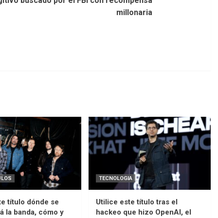
gitivo buscado por el FBI con recompensa
millonaria
ULOS
TECNOLOGIA
te título dónde se
Utilice este título tras el
á la banda, cómo y
hackeo que hizo OpenAI, el