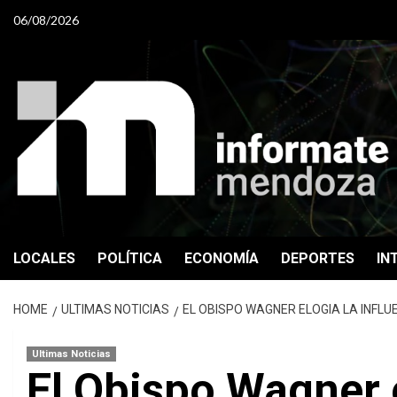
Skip
06/08/2026
to
content
LOCALES
POLÍTICA
ECONOMÍA
DEPORTES
IN
HOME
ULTIMAS NOTICIAS
EL OBISPO WAGNER ELOGIA LA INFLU
Ultimas Noticias
El Obispo Wagner e