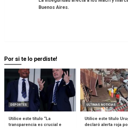
La inseguridad afecta a los Macri y marca
Navigation
Buenos Aires.
Por si te lo perdiste!
DEPORTES
ULTIMAS NOTICIAS
Utilice este título “La
Utilice este título Ur
transparencia es crucial e
declaró alerta roja po