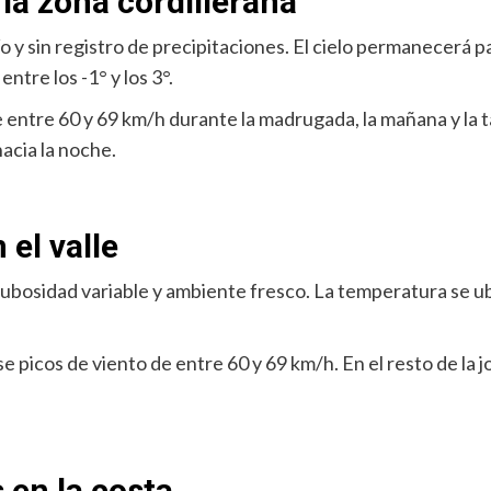
la zona cordillerana
río y sin registro de precipitaciones. El cielo permanecerá
ntre los -1° y los 3°.
 entre 60 y 69 km/h durante la madrugada, la mañana y la 
acia la noche.
el valle
ubosidad variable y ambiente fresco. La temperatura se ubic
 picos de viento de entre 60 y 69 km/h. En el resto de la 
 en la costa