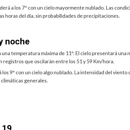
nderá a los 7° con un cielo mayormente nublado. Las condi
s horas del día, sin probabilidades de precipitaciones.
 y noche
ipa una temperatura máxima de 11°. El cielo presentará una
on registros que oscilarán entre los 51 y 59 Km/hora.
á los 9° con un cielo algo nublado. La intensidad del vient
 climáticas generales.
s 19