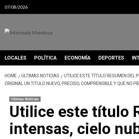
Skip
07/08/2026
to
content
LOCALES
POLÍTICA
ECONOMÍA
DEPORTES
IN
HOME
ULTIMAS NOTICIAS
UTILICE ESTE TÍTULO RESUMEN DEL 
ORIGINAL UN TITULO NUEVO, PRECISO, COMPRENSIBLE Y QUE NO P
Ultimas Noticias
Utilice este títul
intensas, cielo n