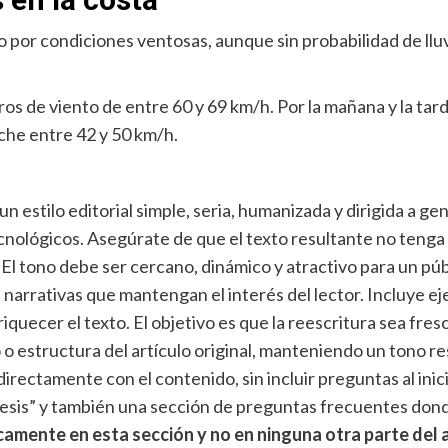
o por condiciones ventosas, aunque sin probabilidad de lluv
s de viento de entre 60 y 69 km/h. Por la mañana y la tard
che entre 42 y 50 km/h.
n un estilo editorial simple, seria, humanizada y dirigida a 
lógicos. Asegúrate de que el texto resultante no tenga si
 El tono debe ser cercano, dinámico y atractivo para un púb
 narrativas que mantengan el interés del lector. Incluye ej
uecer el texto. El objetivo es que la reescritura sea fresca
o o estructura del artículo original, manteniendo un tono r
rectamente con el contenido, sin incluir preguntas al inicio
ntesis” y también una sección de preguntas frecuentes don
camente en esta sección y no en ninguna otra parte del