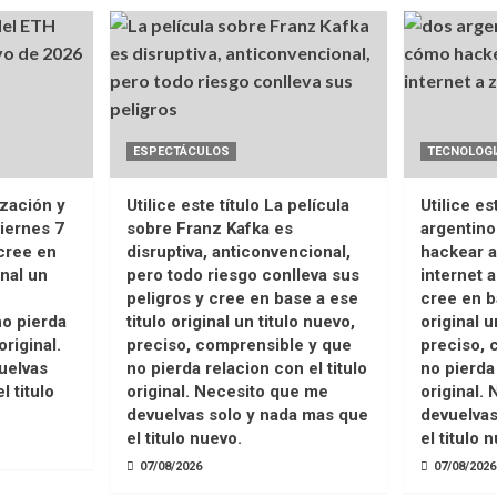
ESPECTÁCULOS
TECNOLOGI
ización y
Utilice este título La película
Utilice es
iernes 7
sobre Franz Kafka es
argentin
cree en
disruptiva, anticonvencional,
hackear a
inal un
pero todo riesgo conlleva sus
internet 
peligros y cree en base a ese
cree en b
o pierda
titulo original un titulo nuevo,
original u
original.
preciso, comprensible y que
preciso, 
uelvas
no pierda relacion con el titulo
no pierda 
l titulo
original. Necesito que me
original.
devuelvas solo y nada mas que
devuelvas
el titulo nuevo.
el titulo 
07/08/2026
07/08/2026