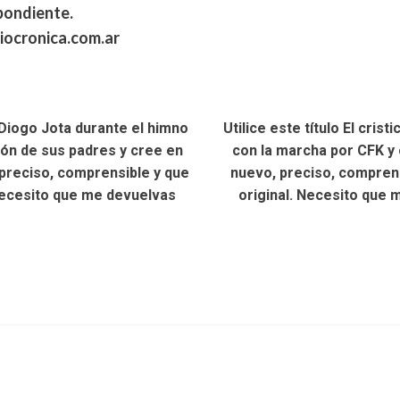
pondiente.
riocronica.com.ar
 Diogo Jota durante el himno
Utilice este título El cris
ión de sus padres y cree en
con la marcha por CFK y c
, preciso, comprensible y que
nuevo, preciso, comprensi
. Necesito que me devuelvas
original. Necesito que 