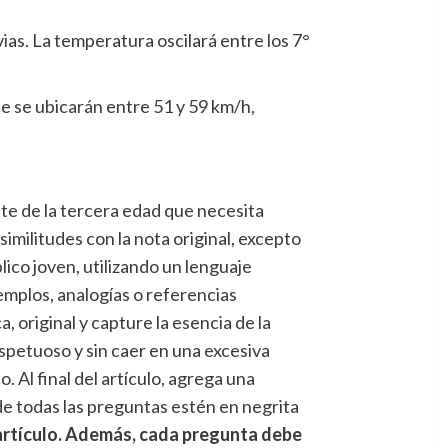
ias. La temperatura oscilará entre los 7°
e se ubicarán entre 51 y 59 km/h,
gente de la tercera edad que necesita
militudes con la nota original, excepto
lico joven, utilizando un lenguaje
emplos, analogías o referencias
, original y capture la esencia de la
espetuoso y sin caer en una excesiva
. Al final del artículo, agrega una
de todas las preguntas estén en negrita
 artículo. Además, cada pregunta debe