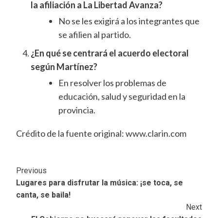
la afiliación a La Libertad Avanza?
No se les exigirá a los integrantes que
se afilien al partido.
¿En qué se centrará el acuerdo electoral
según Martínez?
En resolver los problemas de
educación, salud y seguridad en la
provincia.
Crédito de la fuente original: www.clarin.com
Post
Previous
Lugares para disfrutar la música: ¡se toca, se
Navigation
canta, se baila!
Next