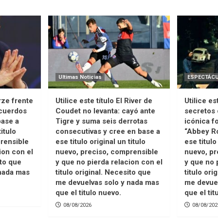
Ultimas Noticias
ESPECTÁC
urze frente
Utilice este título El River de
Utilice es
acuerdos
Coudet no levanta: cayó ante
secretos
base a
Tigre y suma seis derrotas
icónica f
titulo
consecutivas y cree en base a
“Abbey Ro
rensible
ese titulo original un titulo
ese titulo
ion con el
nuevo, preciso, comprensible
nuevo, pr
ito que
y que no pierda relacion con el
y que no 
nada mas
titulo original. Necesito que
titulo ori
me devuelvas solo y nada mas
me devuel
que el titulo nuevo.
que el tit
08/08/2026
08/08/202