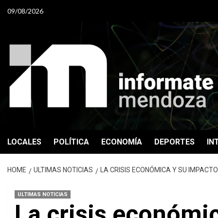
Skip
09/08/2026
to
content
LOCALES
POLÍTICA
ECONOMÍA
DEPORTES
IN
HOME
ULTIMAS NOTICIAS
LA CRISIS ECONÓMICA Y SU IMPACTO 
ULTIMAS NOTICIAS
La crisis económic