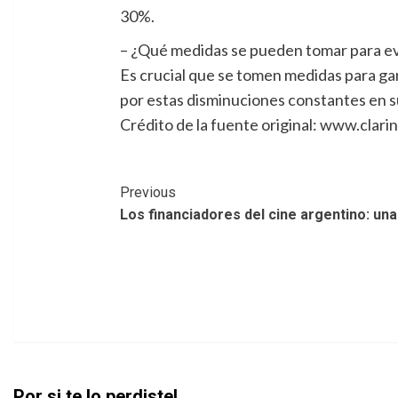
30%.
– ¿Qué medidas se pueden tomar para evi
Es crucial que se tomen medidas para ga
por estas disminuciones constantes en s
Crédito de la fuente original: www.clari
Post
Previous
Los financiadores del cine argentino: una
Navigation
Por si te lo perdiste!