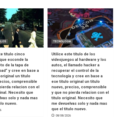
ULOS
TECNOLOGIA
te título cinco
Utilice este título de los
 que esconde la
videojuegos al hardware y los
oto de la tapa de
autos, el llamado hacker a
ad” y cree en base a
recuperar el control de la
 original un titulo
tecnología y cree en base a
eciso, comprensible
ese titulo original un titulo
pierda relacion con el
nuevo, preciso, comprensible
ginal. Necesito que
y que no pierda relacion con el
vas solo y nada mas
titulo original. Necesito que
ulo nuevo.
me devuelvas solo y nada mas
que el titulo nuevo.
6
08/08/2026