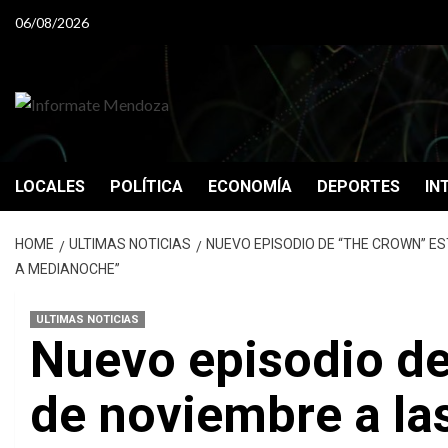
Skip
06/08/2026
to
content
LOCALES
POLÍTICA
ECONOMÍA
DEPORTES
IN
HOME
ULTIMAS NOTICIAS
NUEVO EPISODIO DE “THE CROWN” EST
A MEDIANOCHE”
ULTIMAS NOTICIAS
Nuevo episodio de 
de noviembre a la