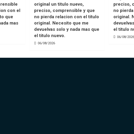
rensible
original un titulo nuevo,
preciso, 
ion con el
preciso, comprensible y que
no pierda 
ito que
no pierda relacion con el titulo
original.
nada mas
original. Necesito que me
devuelvas
devuelvas solo y nada mas que
el titulo 
el titulo nuevo.
06/08/202
06/08/2026