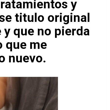
 tratamientos y
e titulo original
e y que no pierda
to que me
lo nuevo.