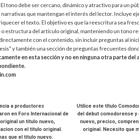
 El tono debe ser cercano, dinámico y atractivo para un púb
 narrativas que mantengan el interés del lector. Incluye ej
uecer el texto. El objetivo es que la reescritura sea fresca
o o estructura del artículo original, manteniendo un tono r
rectamente con el contenido, sin incluir preguntas al inicio
ntesis” y también una sección de preguntas frecuentes don
camente en esta sección y no en ninguna otra parte del
pondiente.
rin.com
vincia a productores
Utilice este título Comodo
aron en Foro Internacional de
del debut comodorense y cr
original un titulo nuevo,
nuevo, preciso, comprensi
cion con el titulo original.
original. Necesito que 
s que el titulo nuevo.