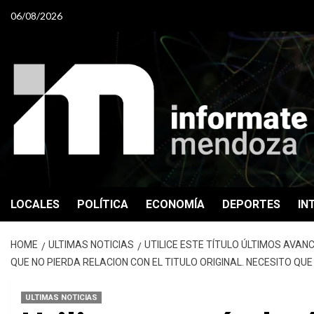
Skip
06/08/2026
to
content
LOCALES
POLÍTICA
ECONOMÍA
DEPORTES
IN
HOME
ULTIMAS NOTICIAS
UTILICE ESTE TÍTULO ÚLTIMOS AVAN
QUE NO PIERDA RELACION CON EL TITULO ORIGINAL. NECESITO QU
ULTIMAS NOTICIAS