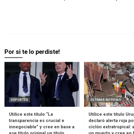
Por si te lo perdiste!
DEPORTES
ULTIMAS NOTICIAS
Utilice este título “La
Utilice este título Ur
transparencia es crucial e
declaró alerta roja po
innegociable” y cree en base a
ciclón extratropical:
ese titulo original un titulo
un muerto y cree en 