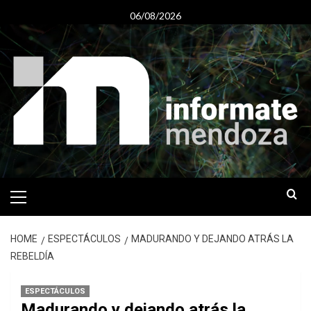
Skip
06/08/2026
to
content
Primary
Menu
HOME
ESPECTÁCULOS
MADURANDO Y DEJANDO ATRÁS LA
REBELDÍA
ESPECTÁCULOS
Madurando y dejando atrás la