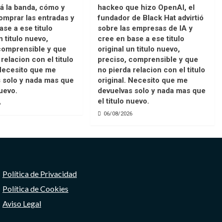
á la banda, cómo y
hackeo que hizo OpenAI, el
mprar las entradas y
fundador de Black Hat advirtió
ase a ese titulo
sobre las empresas de IA y
n titulo nuevo,
cree en base a ese titulo
comprensible y que
original un titulo nuevo,
relacion con el titulo
preciso, comprensible y que
 Necesito que me
no pierda relacion con el titulo
 solo y nada mas que
original. Necesito que me
nuevo.
devuelvas solo y nada mas que
el titulo nuevo.
6
06/08/2026
Política de Privacidad
Política de Cookies
Aviso Legal