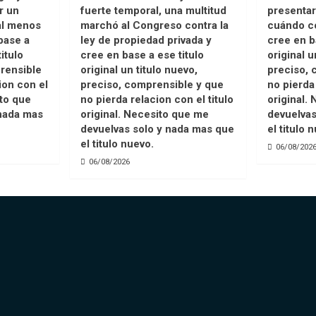
r un
fuerte temporal, una multitud
presentar
 al menos
marchó al Congreso contra la
cuándo co
base a
ley de propiedad privada y
cree en b
titulo
cree en base a ese titulo
original u
rensible
original un titulo nuevo,
preciso, 
ion con el
preciso, comprensible y que
no pierda 
ito que
no pierda relacion con el titulo
original.
nada mas
original. Necesito que me
devuelvas
devuelvas solo y nada mas que
el titulo 
el titulo nuevo.
06/08/202
06/08/2026