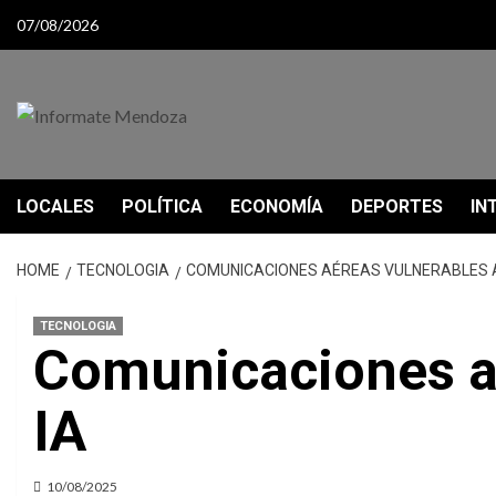
Skip
07/08/2026
to
content
LOCALES
POLÍTICA
ECONOMÍA
DEPORTES
IN
HOME
TECNOLOGIA
COMUNICACIONES AÉREAS VULNERABLES A
TECNOLOGIA
Comunicaciones aé
IA
10/08/2025