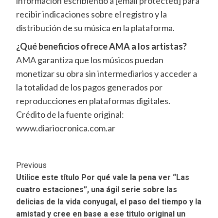
información escribiendo a [email protected] para
recibir indicaciones sobre el registro y la
distribución de su música en la plataforma.
¿Qué beneficios ofrece AMA a los artistas?
AMA garantiza que los músicos puedan
monetizar su obra sin intermediarios y acceder a
la totalidad de los pagos generados por
reproducciones en plataformas digitales.
Crédito de la fuente original:
www.diariocronica.com.ar
Post
Previous
Utilice este título Por qué vale la pena ver “Las
Navigation
cuatro estaciones”, una ágil serie sobre las
delicias de la vida conyugal, el paso del tiempo y la
amistad y cree en base a ese titulo original un