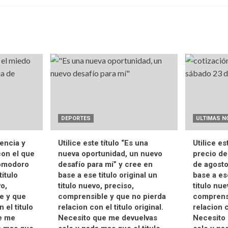
DEPORTES
ULTIMAS N
lencia y
Utilice este título “Es una
Utilice es
on el que
nueva oportunidad, un nuevo
precio de
Comodoro
desafío para mí” y cree en
de agosto
titulo
base a ese titulo original un
base a ese
vo,
titulo nuevo, preciso,
titulo nue
e y que
comprensible y que no pierda
comprensi
 el titulo
relacion con el titulo original.
relacion c
ue me
Necesito que me devuelvas
Necesito