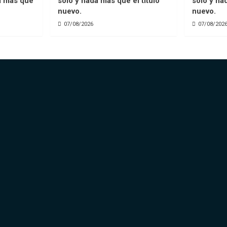
a mas que
solo y nada mas que el titulo
solo y na
nuevo.
nuevo.
07/08/2026
07/08/202