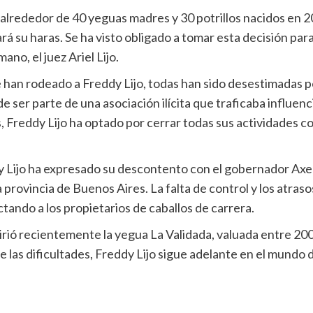
e alrededor de 40 yeguas madres y 30 potrillos nacidos en 20
ará su haras. Se ha visto obligado a tomar esta decisión par
no, el juez Ariel Lijo.
han rodeado a Freddy Lijo, todas han sido desestimadas por 
 ser parte de una asociación ilícita que traficaba influenc
, Freddy Lijo ha optado por cerrar todas sus actividades c
dy Lijo ha expresado su descontento con el gobernador Axel 
provincia de Buenos Aires. La falta de control y los atras
ctando a los propietarios de caballos de carrera.
irió recientemente la yegua La Validada, valuada entre 200.0
 las dificultades, Freddy Lijo sigue adelante en el mundo d