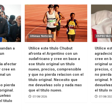
Ultimas Noticias
ESPECTÁC
emandan a
Utilice este título Chubut
Utilice es
 un
afronta el Argentino con un
agradecid
sudafricano y cree en base a
cree en b
ía afectar
ese titulo original un titulo
original u
y cree en
nuevo, preciso, comprensible
preciso, 
inal un
y que no pierda relacion con el
no pierda 
titulo original. Necesito que
original.
o pierda
me devuelvas solo y nada mas
devuelvas
original.
que el titulo nuevo.
el titulo 
uelvas
07/08/2026
07/08/202
l titulo