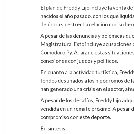
El plan de Freddy Lijo incluye la venta d
nacidos el año pasado, con los que liquid
debido a su estrecha relación con su herma
A pesar de las denuncias y polémicas que 
Magistratura. Esto incluye acusaciones de
Comodoro Py. A raíz de estas situaciones
conexiones con jueces y políticos.
En cuanto a la actividad turfística, Fred
fondos destinados a los hipódromos de la 
han generado una crisis en el sector, afe
A pesar de los desafíos, Freddy Lijo adqu
vendida en un remate próximo. A pesar de
compromiso con este deporte.
En síntesis: