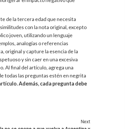
gente de la tercera edad que necesita
militudes con la nota original, excepto
lico joven, utilizando un lenguaje
emplos, analogías o referencias
, original y capture la esencia de la
espetuoso y sin caer en una excesiva
. Al final del artículo, agrega una
de todas las preguntas estén en negrita
 artículo. Además, cada pregunta debe
Next
calía no se opone a que vuelva a Argentina y