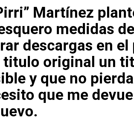
 Pirri” Martínez plan
squero medidas de d
rar descargas en el 
titulo original un ti
ble y que no pierda
ecesito que me devue
nuevo.