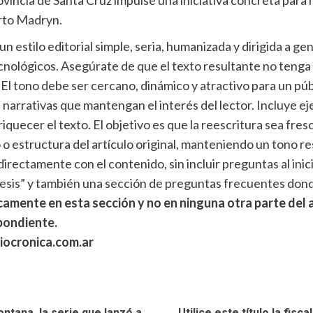
erto Madryn.
n un estilo editorial simple, seria, humanizada y dirigida a 
lógicos. Asegúrate de que el texto resultante no tenga si
 El tono debe ser cercano, dinámico y atractivo para un púb
 narrativas que mantengan el interés del lector. Incluye ej
uecer el texto. El objetivo es que la reescritura sea fresca
o o estructura del artículo original, manteniendo un tono r
rectamente con el contenido, sin incluir preguntas al inicio
ntesis” y también una sección de preguntas frecuentes don
camente en esta sección y no en ninguna otra parte del
pondiente.
riocronica.com.ar
ontana, la serie que lanzó a
Utilice este título la fis