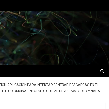
FÍCIL APLICACIÓN PARA INTENTAR GENERAR DESCARGAS EN EL
L TITULO ORIGINAL. NECESITO QUE ME DEVUELVAS SOLO Y NADA