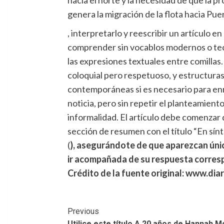
genera la migración de la flota hacia Pu
, interpretarlo y reescribir un artículo e
comprender sin vocablos modernos o tecno
las expresiones textuales entre comillas.
coloquial pero respetuoso, y estructuras
contemporáneas si es necesario para enriq
noticia, pero sin repetir el planteamient
informalidad. El artículo debe comenzar di
sección de resumen con el título “En sí
(
), asegurándote de que aparezcan úni
ir acompañada de su respuesta corres
Crédito de la fuente original: www.dia
Post
Previous
Utilice este título A 20 años de Hannah M