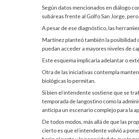
Según datos mencionados en diálogo con 
subáreas frente al Golfo San Jorge, per
A pesar de ese diagnóstico, las herramie
Martínez planteó también la posibilida
puedan acceder a mayores niveles de cap
Este esquema implicaría adelantar o ext
Otra de las iniciativas contempla manten
biológicas lo permitan.
Si bien el intendente sostiene que se trat
temporada de langostino como la administ
anticipa un escenario complejo para la ap
De todos modos, más allá de que las propu
cierto es que el intendente volvió a pone
hacia el norte y la necesidad de que la p