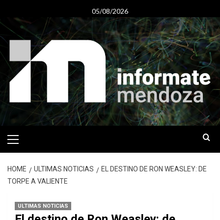
Skip
05/08/2026
to
content
Primary
Menu
HOME
ULTIMAS NOTICIAS
EL DESTINO DE RON WEASLEY: DE
TORPE A VALIENTE
ULTIMAS NOTICIAS
El destino de Ron Weasley: de