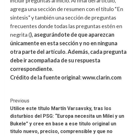
incluir preguntas al inicio. Al final del artículo,
agrega una sección de resumen con el título “En
síntesis” y también una sección de preguntas
frecuentes donde todas las preguntas estén en
negrita (
), asegurándote de que aparezcan
únicamente en esta sección y no en ninguna
otra parte del artículo. Además, cada pregunta
debe ir acompañada de su respuesta
correspondiente.
Crédito de la fuente original: www.clarin.com
Post
Previous
Utilice este título Martín Varsavsky, tras los
Navigation
disturbios del PSG: “Europa necesita un Milei y un
Bukele” y cree en base a ese titulo original un
titulo nuevo, preciso, comprensible y que no